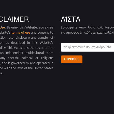
CLAIMER
ΛΊΣΤΑ
 Use
: By using this Website, you agree
Εγγραφείτε στην λίστα αλληλογρα
ebsite's
terms of use
and consent to
για προσφορές, ειδήσεις και πολλά 
ction, use, disclosure and transfer of
ion as described in this Website's
το
olicy. This Website is the result of the
ηλεκτρονικό
an independent multicultural team
σου
any specific political or religious
ταχυδρομείο:
on, and is governed by and operated in
e with the laws of the United States
a.