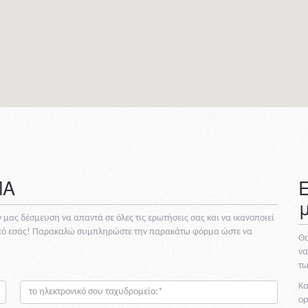
ΜΑ
μας δέσμευση να απαντά σε όλες τις ερωτήσεις σας και να ικανοποιεί
από εσάς! Παρακαλώ συμπληρώστε την παρακάτω φόρμα ώστε να
Θα
να
τω
e-
Κα
mail:
ορ