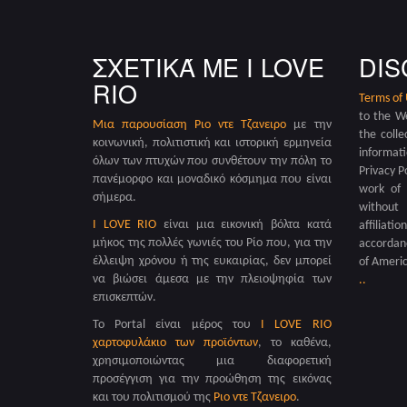
ΣΧΕΤΙΚΆ ΜΕ I LOVE
DIS
RIO
Terms of
to the W
Μια παρουσίαση
Ριο ντε Τζανειρο
με την
the colle
κοινωνική, πολιτιστική και ιστορική ερμηνεία
informat
όλων των πτυχών που συνθέτουν την πόλη το
Privacy P
πανέμορφο και μοναδικό κόσμημα που είναι
work of 
σήμερα.
without 
I LOVE RIO
είναι μια εικονική βόλτα κατά
affiliati
μήκος της πολλές γωνιές του Ρίο που, για την
accordanc
έλλειψη χρόνου ή της ευκαιρίας, δεν μπορεί
of Americ
να βιώσει άμεσα με την πλειοψηφία των
.
.
επισκεπτών.
Το Portal είναι μέρος του
I LOVE RIO
χαρτοφυλάκιο των προϊόντων
, το καθένα,
χρησιμοποιώντας μια διαφορετική
προσέγγιση για την προώθηση της εικόνας
και του πολιτισμού της
Ριο ντε Τζανειρο
.