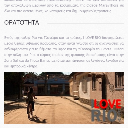
την αποκάλυψη μερικών από τα κοσμήματα της Cidade Maravilhosa σε
όλο και πιο εκτεταμένες, καινοτόμους και δημιουργικούς τρόπους.
ΟΡΑΤΌΤΗΤΑ
Εντός της πόλης Ρίο ντε Τζανέιρο και το κράτος, I LOVE RIO διαφημίζεται
μέσω θέσεις υψηλής προβολής, όταν είναι γνωστό ότι οι αναγνώστες να
ενδιαφέρονται για τα θέματα, το ύφος και τη φιλοσοφία του Portal. Μέσα
στην πόλη του Ρίο, ο κύριος τομέας της φυσικής διαφήμισης είναι στην
Zona Sul και da Tijuca Barra, με ιδιαίτερη έμφαση σε ξενώνες, ξενοδοχεία
και εμπορικά κέντρα.