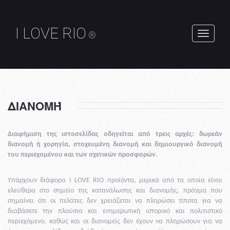
I LOVE RIO
®
Εναλλαγ
πλοήγησ
ΔΙΑΝΟΜΉ
Διαφήμιση της ιστοσελίδας οδηγείται από τρεις αρχές: δωρεάν
διανομή ή χορηγία, στοχευμένη διανομή και δημιουργικό διανομή
του περιεχομένου και των σχετικών προσφορών.
Υπάρχουν διάφορα I LOVE RIO προϊόντα, μερικά από τα οποία είναι
ελεύθερα στο σημείο της κατανάλωσης και διανομής, πράγμα που
σημαίνει ότι οι πελάτες δεν χρειάζεται να πληρώσει τίποτα για να
διαβάσετε την πλούσια και ενημερωτική ιστορικό και πολιτιστικό
περιεχόμενο, καθώς και οι διανομείς δεν έχουν να πληρώσουν για να