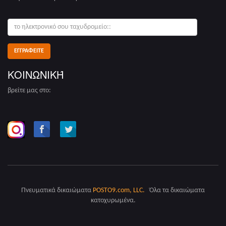
το
ηλεκτρονικό
σου
ταχυδρομείο:
ΚΟΙΝΩΝΙΚΉ
βρείτε μας στο:
Πνευματικά δικαιώματα
POSTO9.com, LLC.
Όλα τα δικαιώματα
κατοχυρωμένα.